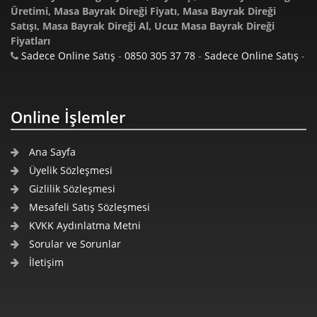
Masa Bayrak Direği Gönder Flamaları Ne Demektir?
Üretimi, Masa Bayrak Direği Fiyatı, Masa Bayrak Direği
Gönder Flamaları ne demektir sorusu birçok kişi tarafından 
Satışı, Masa Bayrak Direği Al, Ucuz Masa Bayrak Direği
Masa Bayrak Direği Gönder Flamaları Bul?
Fiyatları
Gönder Flamaları bulmak oldukça kolaydır İnternet üzerind
Sadece Online Satış
-
0850 305 37 78
-
Sadece Online Satış
-
Masa Bayrak Direği Gönder Flamaları Üretimi ve Satış
Gönder Flamaları üretimi ve satışı yapan birçok firma bul
Masa Bayrak Direği Gönder Flamaları Bayrakları?
Online İşlemler
Gönder Flamaları bayrakları birçok farklı amaç için kullanı
Masa Bayrak Direği Gönder Flamaları Yapan Firmaları
Ana Sayfa
Gönder Flamaları yapan firmaları bulmak oldukça kolaydır 
Üyelik Sözleşmesi
Masa Bayrak Direği Gönder Flamaları Nedir?
Gizlilik Sözleşmesi
Gönder Flamaları nedir sorusu sıkça sorulmaktadır Özellikle 
Mesafeli Satış Sözleşmesi
KVKK Aydınlatma Metni
Sorular ve Sorunlar
İletişim