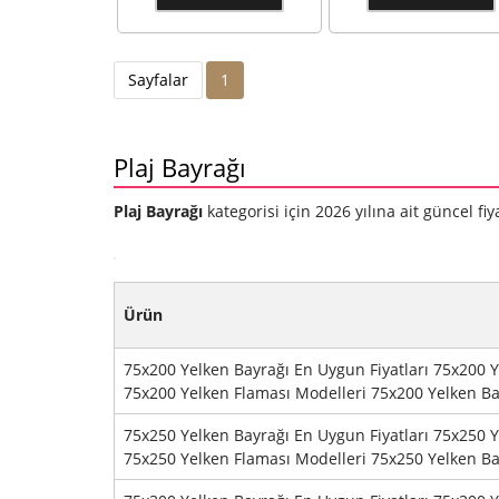
Damla Plaj Bayrak
Yelken Bayrak
Ölçüleri 85x245
Ölçüleri 98x24
Yarım Damla Plaj
Damla Yelken
Sayfalar
1
Flaması Modelleri
Flaması Modelle
85x245 Yarım
98x240 Damla
Damla Plaj
Yelken Bayrakla
Plaj Bayrağı
Bayrakları Çeşitleri
Çeşitleri
Plaj Bayrağı
kategorisi için 2026 yılına ait güncel fi
Ürün
75x200 Yelken Bayrağı En Uygun Fiyatları 75x200 Y
75x200 Yelken Flaması Modelleri 75x200 Yelken Bay
75x250 Yelken Bayrağı En Uygun Fiyatları 75x250 Y
75x250 Yelken Flaması Modelleri 75x250 Yelken Bay