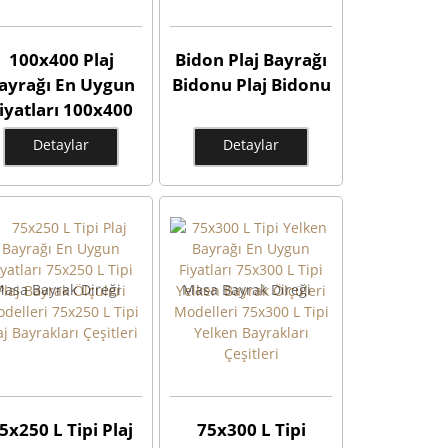
100x400 Plaj
Bidon Plaj Bayrağı
ayrağı En Uygun
Bidonu Plaj Bidonu
iyatları 100x400
Plaj Bayrak
Detaylar
Detaylar
lçüleri 100x400
Plaj Flaması
odelleri 100x400
Plaj Bayrakları
Çeşitleri
asa Bayrak Direği
Masa Bayrak Direği
5x250 L Tipi Plaj
75x300 L Tipi