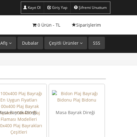
Kayıt Ol
Giriş Yap
Şifremi Unuttum
0
Ürün -
TL
Siparişlerim
Afiş
Dubalar
Çeşitli Ürünler
SSS
asa Bayrak Direği
Masa Bayrak Direği