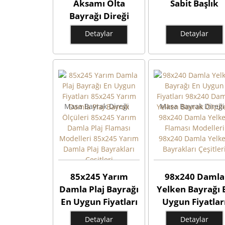
Aksamı Olta
Sabit Başlık
Bayrağı Direği
Yelken Bayrağı
Detaylar
Detaylar
Direği
Masa Bayrak Direği
Masa Bayrak Direği
85x245 Yarım
98x240 Damla
Damla Plaj Bayrağı
Yelken Bayrağı 
En Uygun Fiyatları
Uygun Fiyatlar
85x245 Yarım
98x240 Damla
Detaylar
Detaylar