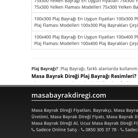
75x300 Yelken Bayrağı En Uygun Fiyatları 75x300 Y
75x300 Yelken Flaması Modelleri 75x300 Yelken Bay
100x300 Plaj Bayrağı En Uygun Fiyatları 100x300 P
Plaj Flaması Modelleri 100x300 Plaj Bayrakları Çeşi
100x400 Plaj Bayrağı En Uygun Fiyatları 100x400 P
Plaj Flaması Modelleri 100x400 Plaj Bayrakları Çeşi
Plaj Bayrağı?
:Plaj Bayrağı, farklı alanlarda kullanı
Plaj Bayrağı Ölçüleri?
:Plaj Bayrağı ölçüleri, kullanı
Masa Bayrak Direği Plaj Bayrağı Resimleri?
Plaj Bayrağı Ölçüsü?
:Plaj Bayrağı ölçüsü, kullanım 
Plaj Bayrağı resimleri plajda kullanılan farkl
Plaj Bayrağı Satışları?
:Plaj Bayrağı satışları, geniş 
Masa Bayrak Direği Plaj Bayrağı Satış Fiyat
masabayrakdiregi.com
Plaj Bayrağı İmalatı?
:Plaj Bayrağı imalatı, kalite 
Plaj Bayrağı satış fiyatı modeline ve boyutuna 
Plaj Bayrağı Çeşitleri?
:Plaj Bayrağı çeşitleri, kullan
Masa Bayrak Direği Plaj Bayrağı Özellikleri
Plaj Bayrağı Üretimi?
:Plaj Bayrağı üretimi, kalite k
Masa Bayrak Direği Fiyatları, Bayrakçı, Masa Bayra
Plaj Bayrağı özellikleri arasında dayanıklılık v
Plaj Bayrağı Satış Yerleri?
:Plaj Bayrağı satış yerleri
Üretimi, Masa Bayrak Direği Fiyatı, Masa Bayrak Dir
Masa Bayrak Direği Plaj Bayrağı Satışı?
Plaj Bayrağı Üretimi ve Satışı?
:Plaj Bayrağı üretimi 
Masa Bayrak Direği Al, Ucuz Masa Bayrak Direği Fi
Plaj Bayrağı satışı birçok farklı yerde gerçekl
Sadece Online Satış
-
0850 305 37 78
-
Sadece
Masa Bayrak Direği Plaj Bayrağı Özelliği?