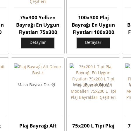
75x300 Yelken
100x300 Plaj
un
Bayrağı En Uygun
Bayrağı En Uygun
B
0
Fiyatları 75x300
Fiyatları 100x300
F
Yelken Bayrak
Plaj Bayrak
Detaylar
Detaylar
0
Ölçüleri 75x300
Ölçüleri 100x300
Ö
ı
Yelken Flaması
Plaj Flaması
50
Modelleri 75x300
Modelleri 100x300
M
rı
Yelken Bayrakları
Plaj Bayrakları
Çeşitleri
Çeşitleri
Masa Bayrak Direği
Masa Bayrak Direği
M
t
Plaj Bayrağı Alt
75x200 L Tipi Plaj
7