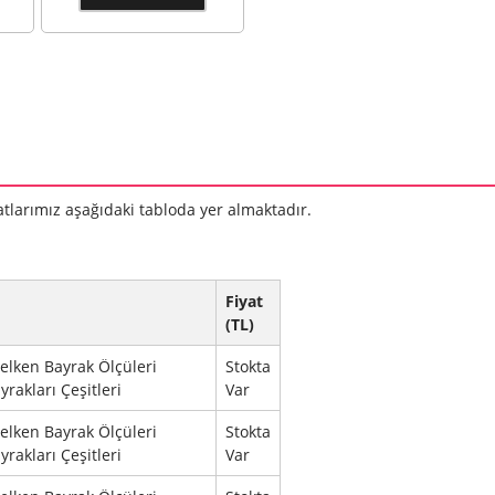
Ağırlık Taban
0
ri
rı
yatlarımız aşağıdaki tabloda yer almaktadır.
Fiyat
(TL)
elken Bayrak Ölçüleri
Stokta
rakları Çeşitleri
Var
elken Bayrak Ölçüleri
Stokta
rakları Çeşitleri
Var