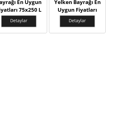
ayrağı En Uygun
Yelken Bayrağı En
iyatları 75x250 L
Uygun Fiyatları
Tipi Plaj Bayrak
75x300 L Tipi
Detaylar
Detaylar
lçüleri Modelleri
Yelken Bayrak
5x250 L Tipi Plaj
Ölçüleri Modelleri
yrakları Çeşitleri
75x300 L Tipi
Yelken Bayrakları
Çeşitleri