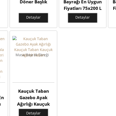
Döner Başlık
Bayrağı En Uygun
B
Fiyatları 75x200 L
F
Tipi Plaj Bayrak
Detaylar
Detaylar
Ölçüleri Modelleri
Ö
75x200 L Tipi Plaj
7
Bayrakları Çeşitleri
Ba
Masa Bayrak Direği
Kauçuk Taban
En
Gazebo Ayak
ı
Ağırlığı Kauçuk
Taban Kauçuk
Detaylar