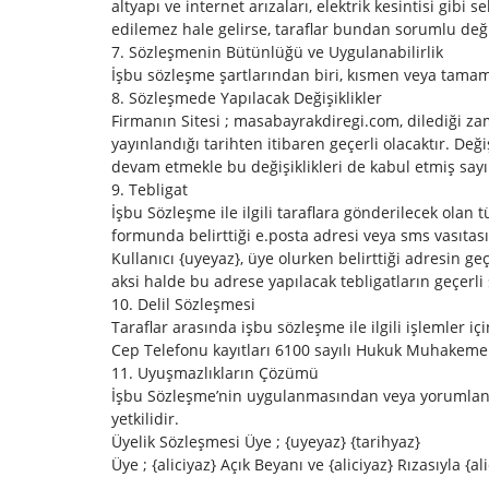
altyapı ve internet arızaları, elektrik kesintisi gib
edilemez hale gelirse, taraflar bundan sorumlu deği
7. Sözleşmenin Bütünlüğü ve Uygulanabilirlik
İşbu sözleşme şartlarından biri, kısmen veya tamam
8. Sözleşmede Yapılacak Değişiklikler
Firmanın Sitesi ; masabayrakdiregi.com, dilediği za
yayınlandığı tarihten itibaren geçerli olacaktır. De
devam etmekle bu değişiklikleri de kabul etmiş sayıl
9. Tebligat
İşbu Sözleşme ile ilgili taraflara gönderilecek olan 
formunda belirttiği e.posta adresi veya sms vasıtasıy
Kullanıcı {uyeyaz}, üye olurken belirttiği adresin g
aksi halde bu adrese yapılacak tebligatların geçerli
10. Delil Sözleşmesi
Taraflar arasında işbu sözleşme ile ilgili işlemler içi
Cep Telefonu kayıtları 6100 sayılı Hukuk Muhakemele
11. Uyuşmazlıkların Çözümü
İşbu Sözleşme’nin uygulanmasından veya yorumlanm
yetkilidir.
Üyelik Sözleşmesi Üye ; {uyeyaz} {tarihyaz}
Üye ; {aliciyaz} Açık Beyanı ve {aliciyaz} Rızasıyla {a