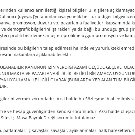
nden kullanıcıların ilettiği kişisel bilgileri 3. Kişilere açıklamayacak
llanıcı {uyeyaz}’yı tanımlamaya yönelik her türlü diğer bilgiyi içerme
panya, promosyon, duyuru vb. pazarlama faaliyetleri kapsamında kull
 ve demografik bilgilerini iştirakleri ya da bağlı bulunduğu grup şi
şteri profili belirlemek, müşteri profiline uygun promosyon ve kam
dairesinde bu bilgilerin talep edilmesi halinde ve yürürlükteki em
resmi makamlara açıklanabilecektir.
GULANABİLİR KANUNUN İZİN VERDİĞİ AZAMİ ÖLÇÜDE GEÇERLİ OLA
NULMAKTA VE PAZARLANABİLİRLİK, BELİRLİ BİR AMACA UYGUNL
A UYGULAMA İLE İLGİLİ OLARAK (BUNLARDA YER ALAN TÜM BİLGİL
DIR.
ilgilerini vermek zorundadır. Aksi halde bu Sözleşme ihlal edilmiş sa
 şifre ve hesap güvenliğinden kendisi sorumludur. Aksi halde oluşac
Sitesi ; Masa Bayrak Direği sorumlu tutulamaz.
 patlamalar, iç savaşlar, savaşlar, ayaklanmalar, halk hareketleri, sef