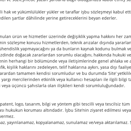
ili hak ve yükümlülükler yükler ve taraflar işbu sözleşmeyi kabul e
dilen şartlar dâhilinde yerine getireceklerini beyan ederler.
 sunulan ürün ve hizmetler üzerinde değişiklik yapma hakkını her zam
enin sözleşme konusu hizmetlerden, teknik arızalar dışında yararlan
e mühendislik yapmayacağını ya da bunların kaynak kodunu bulmak v
ezdinde doğacak zararlardan sorumlu olacağını, hakkında hukuki ve
sitenin herhangi bir bölümünde veya iletişimlerinde genel ahlaka ve ad
k, kişilik haklarını zedeleyen, telif haklarına aykırı, yasa dışı faaliy
rardan tamamen kendisi sorumludur ve bu durumda ‘Site’ yetkilileri,
argı mercilerinden etkinlik veya kullanıcı hesapları ile ilgili bilgi t
 veya üçüncü şahıslarla olan ilişkileri kendi sorumluluğundadır.
atent, logo, tasarım, bilgi ve yöntem gibi tescilli veya tescilsiz tüm 
rarası hukukun koruması altındadır. İşbu Site’nin ziyaret edilmesi ve
 vermez.
ılamaz, yayınlanamaz, kopyalanamaz, sunulamaz ve/veya aktarılamaz. S