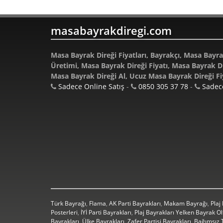
masabayrakdiregi.com
Masa Bayrak Direği Fiyatları, Bayrakçı, Masa Bayra
Üretimi, Masa Bayrak Direği Fiyatı, Masa Bayrak Dir
Masa Bayrak Direği Al, Ucuz Masa Bayrak Direği Fi
Sadece Online Satış
-
0850 305 37 78
-
Sadece
Türk Bayrağı
,
Flama
,
AK Parti Bayrakları
,
Makam Bayrağı
,
Plaj
Posterleri
,
İYİ Parti Bayrakları
,
Plaj Bayrakları Yelken Bayrak O
Bayrakları
,
Ülke Bayrakları
,
Zafer Partisi Bayrakları
,
Bağımsız T