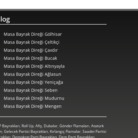
log
Masa Bayrak Direği Gölhisar
Masa Bayrak Direği Çeltikçi
Masa Bayrak Direği Çavdır
Masa Bayrak Direği Bucak
Masa Bayrak Direği Altınyayla
Masa Bayrak Direği Ağlasun
Masa Bayrak Direği Yeniçağa
Masa Bayrak Direği Seben
Masa Bayrak Direği Mudurnu
Masa Bayrak Direği Mengen
 Bayrakları
,
Roll Up
,
Afiş
,
Dubalar
,
Gönder Flamaları
,
Atatürk
rı
,
Gelecek Partisi Bayrakları
,
Kırlangıç Flamalar
,
Saadet Partisi
rakları
,
Demokrat Parti Bayrakları
,
Dem Parti Bayrakları
,