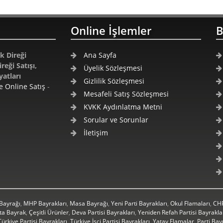
Online İşlemler
B
k Direği
Ana Sayfa
eği Satışı,
Üyelik Sözleşmesi
yatları
Gizlilik Sözleşmesi
 Online Satış
-
Mesafeli Satış Sözleşmesi
KVKK Aydınlatma Metni
Sorular ve Sorunlar
İletişim
 Bayrağı
,
MHP Bayrakları
,
Masa Bayrağı
,
Yeni Parti Bayrakları
,
Okul Flamaları
,
CHP
lta Bayrak
,
Çeşitli Ürünler
,
Deva Partisi Bayrakları
,
Yeniden Refah Partisi Bayrakla
ürkiye Partisi Bayrakları
,
Türkiye İşçi Partisi Bayrakları
,
Yatay Flamalar
,
Parti Bay