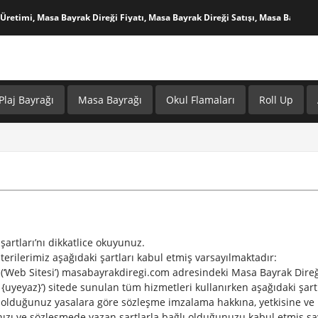
Üretimi, Masa Bayrak Direği Fiyatı, Masa Bayrak Direği Satışı, Masa Bayrak D
Plaj Bayrağı
Masa Bayrağı
Okul Flamaları
Roll Up
şartları’nı dikkatlice okuyunuz.
terilerimiz aşağıdaki şartları kabul etmiş varsayılmaktadır:
 (‘Web Sitesi’) masabayrakdiregi.com adresindeki Masa Bayrak Direği
ıcı {uyeyaz}’) sitede sunulan tüm hizmetleri kullanırken aşağıdaki şa
olduğunuz yasalara göre sözleşme imzalama hakkına, yetkisine ve h
ı ve sözleşmede yazan şartlarla bağlı olduğunuzu kabul etmiş say