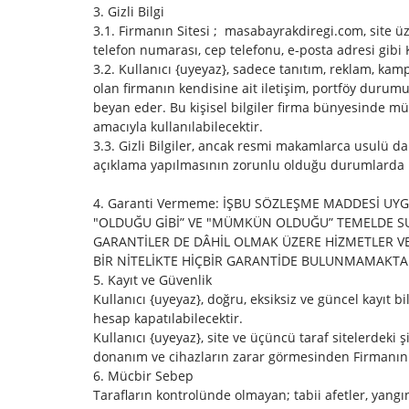
3. Gizli Bilgi
3.1. Firmanın Sitesi ; masabayrakdiregi.com, site üzeri
telefon numarası, cep telefonu, e-posta adresi gibi Ku
3.2. Kullanıcı {uyeyaz}, sadece tanıtım, reklam, kam
olan firmanın kendisine ait iletişim, portföy durumu
beyan eder. Bu kişisel bilgiler firma bünyesinde mü
amacıyla kullanılabilecektir.
3.3. Gizli Bilgiler, ancak resmi makamlarca usulü 
açıklama yapılmasının zorunlu olduğu durumlarda 
4. Garanti Vermeme: İŞBU SÖZLEŞME MADDESİ UY
"OLDUĞU GİBİ” VE "MÜMKÜN OLDUĞU” TEMELDE SU
GARANTİLER DE DÂHİL OLMAK ÜZERE HİZMETLER VEY
BİR NİTELİKTE HİÇBİR GARANTİDE BULUNMAMAKTA
5. Kayıt ve Güvenlik
Kullanıcı {uyeyaz}, doğru, eksiksiz ve güncel kayıt b
hesap kapatılabilecektir.
Kullanıcı {uyeyaz}, site ve üçüncü taraf sitelerdeki
donanım ve cihazların zarar görmesinden Firmanın 
6. Mücbir Sebep
Tarafların kontrolünde olmayan; tabii afetler, yangın,