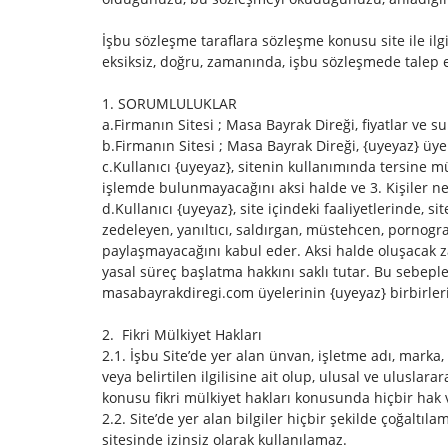
İşbu sözleşme taraflara sözleşme konusu site ile ilg
eksiksiz, doğru, zamanında, işbu sözleşmede talep e
1. SORUMLULUKLAR
a.Firmanın Sitesi ; Masa Bayrak Direği, fiyatlar ve
b.Firmanın Sitesi ; Masa Bayrak Direği, {uyeyaz} üy
c.Kullanıcı {uyeyaz}, sitenin kullanımında tersin
işlemde bulunmayacağını aksi halde ve 3. Kişiler n
d.Kullanıcı {uyeyaz}, site içindeki faaliyetlerinde, 
zedeleyen, yanıltıcı, saldırgan, müstehcen, pornografi
paylaşmayacağını kabul eder. Aksi halde oluşacak za
yasal süreç başlatma hakkını saklı tutar. Bu sebeple y
masabayrakdiregi.com üyelerinin {uyeyaz} birbirleri
2. Fikri Mülkiyet Hakları
2.1. İşbu Site’de yer alan ünvan, işletme adı, marka, p
veya belirtilen ilgilisine ait olup, ulusal ve ulusla
konusu fikri mülkiyet hakları konusunda hiçbir hak
2.2. Site’de yer alan bilgiler hiçbir şekilde çoğalt
sitesinde izinsiz olarak kullanılamaz.