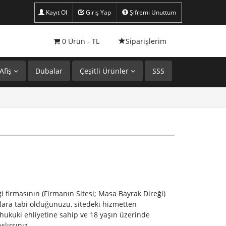
ireği Al, Ucuz Masa Bayrak Direği Fiyatları
Kayıt Ol
Giriş Yap
Şifremi Unuttum
0
Ürün -
TL
Siparişlerim
Afiş
Dubalar
Çeşitli Ürünler
SSS
 firmasının (Firmanın Sitesi; Masa Bayrak Direği)
rtlara tabi olduğunuzu, sitedeki hizmetten
ukuki ehliyetine sahip ve 18 yaşın üzerinde
ılırsınız.