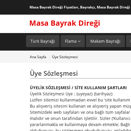
Masa Bayrak Direği Fiyatları, Bayrakçı, Masa Bayrak Direği 
Masa Bayrak Direği
Türk Bayrağı
Flama
Makam Bayrağı
Ana Sayfa
Üye Sözleşmesi
Üye Sözleşmesi
ÜYELİK SÖZLEŞMESİ /
SİTE KULLANIM ŞARTLARI
Üyelik Sözleşmesi Üye ; {uyeyaz} {tarihyaz}
Lütfen sitemizi kullanmadan evvel bu ‘site kullanım 
Bu alışveriş sitesini kullanan ve alışveriş yapan müş
Sitemizdeki web sayfaları ve ona bağlı tüm sayfalar
malıdır ve onun tarafından işletilir. Sizler (‘Kullan
yararlanmakla ve kullanmaya devam etmekle; Bağlı 
olduğunuzu, bu sözleşmeyi okuduğunuzu, anladığınız