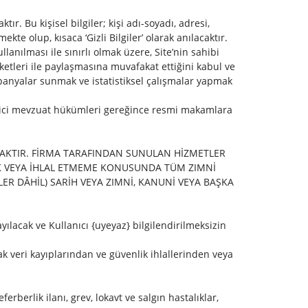
tır. Bu kişisel bilgiler; kişi adı-soyadı, adresi,
kte olup, kısaca ‘Gizli Bilgiler’ olarak anılacaktır.
anılması ile sınırlı olmak üzere, Site’nin sahibi
rketleri ile paylaşmasına muvafakat ettiğini kabul ve
panyalar sunmak ve istatistiksel çalışmalar yapmak
redici mevzuat hükümleri gereğince resmi makamlara
CAKTIR. FİRMA TARAFINDAN SUNULAN HİZMETLER
UK VEYA İHLAL ETMEME KONUSUNDA TÜM ZIMNİ
ER DÂHİL) SARİH VEYA ZIMNİ, KANUNİ VEYA BAŞKA
yılacak ve Kullanıcı {uyeyaz} bilgilendirilmeksizin
ak veri kayıplarından ve güvenlik ihlallerinden veya
erberlik ilanı, grev, lokavt ve salgın hastalıklar,