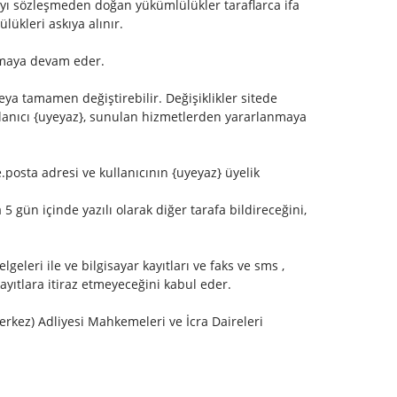
olayı sözleşmeden doğan yükümlülükler taraflarca ifa
lükleri askıya alınır.
rumaya devam eder.
ya tamamen değiştirebilir. Değişiklikler sitede
Kullanıcı {uyeyaz}, sunulan hizmetlerden yararlanmaya
e.posta adresi ve kullanıcının {uyeyaz} üyelik
 gün içinde yazılı olarak diğer tarafa bildireceğini,
lgeleri ile ve bilgisayar kayıtları ve faks ve sms ,
ayıtlara itiraz etmeyeceğini kabul eder.
ez) Adliyesi Mahkemeleri ve İcra Daireleri